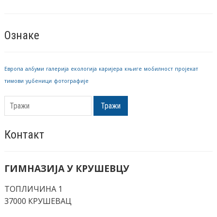
Ознаке
Европа
албуми
галерија
екологија
каријера
књиге
мобилност
пројекат
тимови
уџбеници
фотографије
Тражи
Контакт
ГИМНАЗИЈА У КРУШЕВЦУ
ТОПЛИЧИНА 1
37000 КРУШЕВАЦ