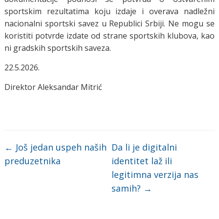
sportskim rezultatima koju izdaje i overava nadležni
nacionalni sportski savez u Republici Srbiji. Ne mogu se
koristiti potvrde izdate od strane sportskih klubova, kao
ni gradskih sportskih saveza.
22.5.2026.
Direktor
Aleksandar Mitrić
←
Još jedan uspeh naših
Da li je digitalni
preduzetnika
identitet laž ili
legitimna verzija nas
samih?
→