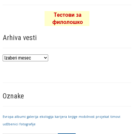
Arhiva vesti
Arhiva
vesti
Oznake
Evropa
albumi
galerija
ekologija
karijera
knjige
mobilnost
projekat
timovi
udžbenici
fotografije