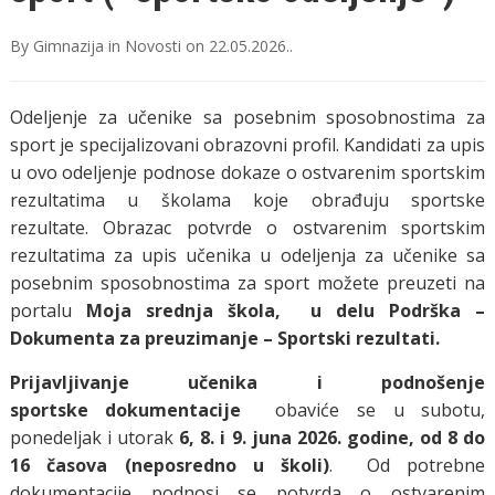
By
Gimnazija
in
Novosti
on
22.05.2026.
.
Odeljenje za učenike sa posebnim sposobnostima za
sport je specijalizovani obrazovni profil. Kandidati za upis
u ovo odeljenje podnose dokaze o ostvarenim sportskim
rezultatima u školama koje obrađuju sportske
rezultate.
Obrazac potvrde o ostvarenim sportskim
rezultatima za upis učenika u odeljenja za učenike sa
posebnim sposobnostima za sport možete preuzeti na
portalu
Moja srednja škola, u delu Podrška –
Dokumenta za preuzimanje – Sportski rezultati.
Prijavljivanje učenika i podnošenje
sportske
dokumentacije
obaviće se u subotu,
ponedeljak i utorak
6, 8. i 9. juna 2026. godine, od 8 do
16 časova (neposredno u školi)
.
Od potrebne
dokumentacije podnosi se potvrda o ostvarenim