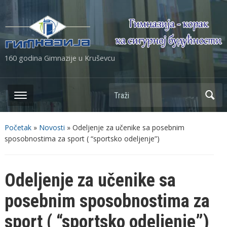
160 godina Gimnazije u Kruševcu
Početak
»
Novosti
»
Odeljenje za učenike sa posebnim
sposobnostima za sport ( “sportsko odeljenje”)
Odeljenje za učenike sa
posebnim sposobnostima za
sport ( “sportsko odeljenje”)