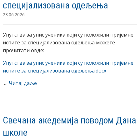
специјализована одељења
23.06.2026.
Упутства за упис ученика који су положили пријемне
испите за специјализована одељења можете
прочитати овде:
Упутства за упис ученика који су положили пријемне
испите за специјализована одељења.docx
…
Читај даље
Свечана акедемија поводом Дана
школе