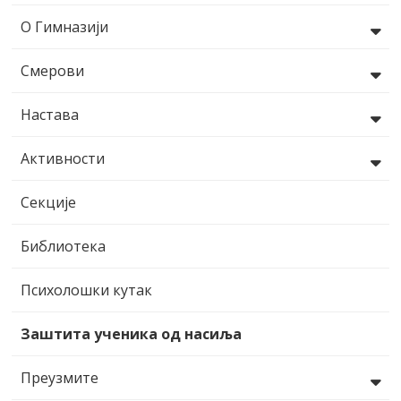
О Гимназији
Смерови
Настава
Активности
Секције
Библиотека
Психолошки кутак
Заштита ученика од насиља
Преузмите