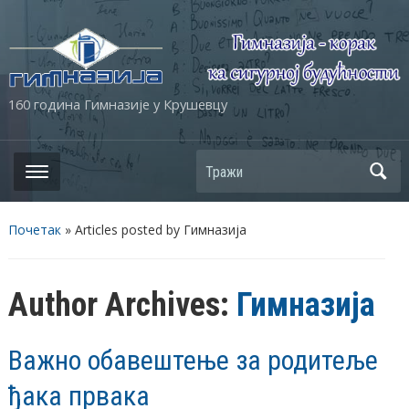
160 година Гимназије у Крушевцу
Почетак
»
Articles posted by Гимназија
Author Archives:
Гимназија
Важно обавештење за родитеље
ђака првака