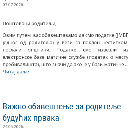
07.07.2026.
Поштовани родитељи,
Овим путем вас обавештавамо да смо податке (ЈМБГ
једног од родитеља) у вези са поклон честитком
послали општини. Податке смо извезли из
електронске базе матичне службе (податак о месту
пребивалишта), што значи да ако је у бази матичне …
Читај даље
Важно обавештење за родитеље
будућих првака
24.06.2026.