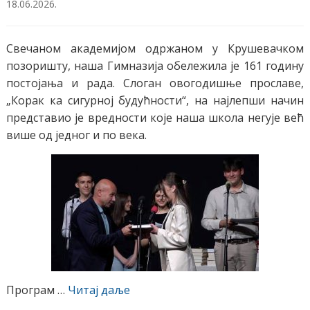
18.06.2026.
Свечаном академијом одржаном у Крушевачком
позоришту, наша Гимназија обележила је 161 годину
постојања и рада. Слоган овогодишње прославе,
„Корак ка сигурној будућности“, на најлепши начин
представио је вредности које наша школа негује већ
више од једног и по века.
Програм
…
Читај даље