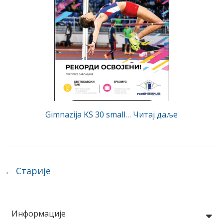
Gimnazija KS 30 small
…
Читај даље
Post navigation
←
Старије
Информације