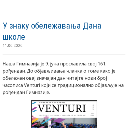
У знаку обележавања Дана
школе
11.06.2026.
Наша Гимназија је 9. јуна прославила свој 161.
рођендан. До објављивања чланка о томе како је
обележен овај значајан дан читајте нови број
часописа Venturi који се традиционално објављује на
рођендан Гимназије.