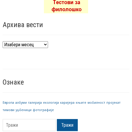
Архива вести
Архива
вести
Ознаке
Европа
албуми
галерија
екологија
каријера
књиге
мобилност
пројекат
тимови
уџбеници
фотографије
Тражи