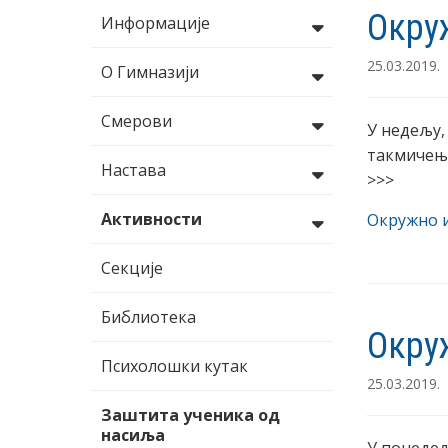
Окру
Информације
25.03.2019.
О Гимназији
Смерови
У недељу,
такмичење
Настава
>>>
Активности
Окружно и
Секције
Библиотека
Окру
Психолошки кутак
25.03.2019.
Заштита ученика од
насиља