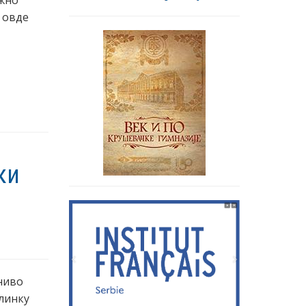
ужно
 овде
ки
 ниво
линку