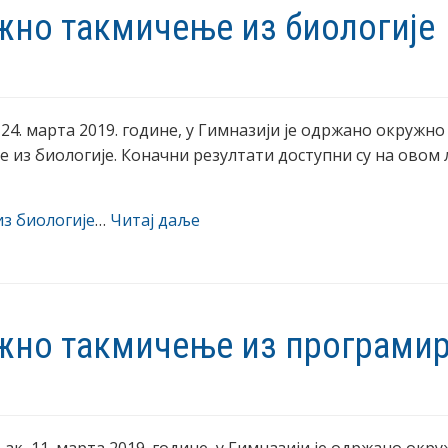
жно такмичење из биологије
 24. марта 2019. године, у Гимназији је одржано окружно
 из биологије. Коначни резултати доступни су на овом 
з биологије
…
Читај даље
жно такмичење из програми