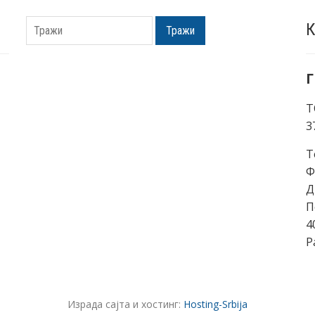
К
Тражи
Г
Т
3
Т
Ф
Д
П
4
Р
Израда сајта и хостинг:
Hosting-Srbija