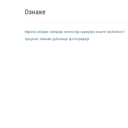
Ознаке
Европа
албуми
галерија
екологија
каријера
књиге
мобилност
пројекат
тимови
уџбеници
фотографије