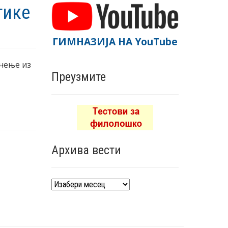
тике
ГИМНАЗИЈА НА YouTube
ичење из
Преузмите
Архива вести
Архива
вести