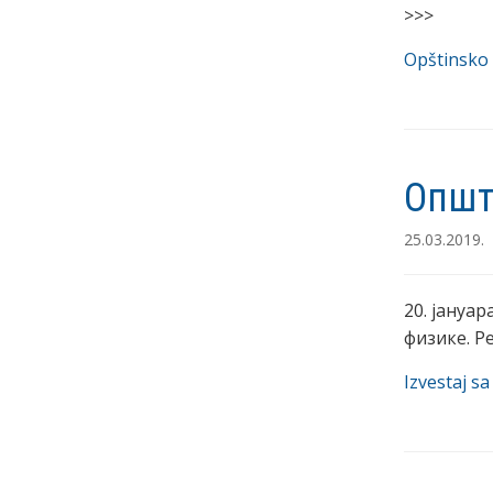
>>>
Opštinsko 
Општ
25.03.2019.
20. јануа
физике. Р
Izvestaj s