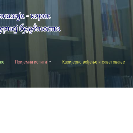
ке
Пријемни испити
Каријерно вођење и саветовање