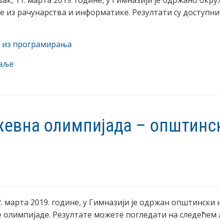
ак, 11. марта 2019. године, у Гимназији је одржано окр
 из рачунарства и информатике. Резултати су доступни
и из програмирања
даље
евна олимпијада – општинс
 2. марта 2019. године, у Гимназији је одржан општински
олимпијаде. Резултате можете погледати на следећем 