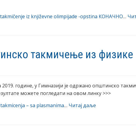
takmičenje iz književne olimpijade -opstina КОНАЧНО
…
Чит
инско такмичење из физике
ра 2019. године, у Гимназији је одржано општинско такм
езултате можете погледати на овом линку >>>
a takmicenja – sa plasmanima
…
Читај даље