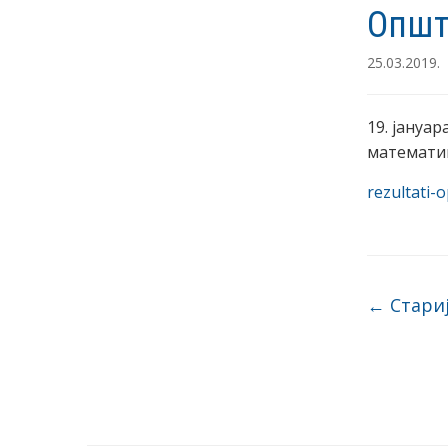
Општ
25.03.2019.
19. јануа
математик
rezultati-
Post na
←
Стари