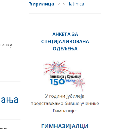
ћирилица
⟷
latinica
АНКЕТА ЗА
СПЕЦИЈАЛИЗОВАНА
линку
ОДЕЉЕЊА
рања