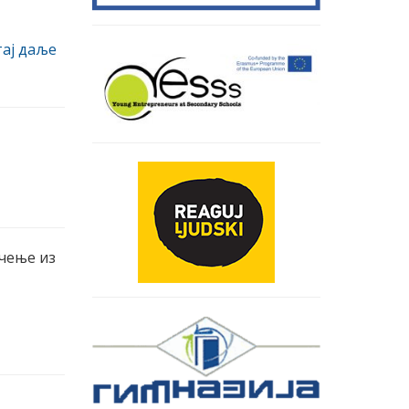
ај даље
ичење из