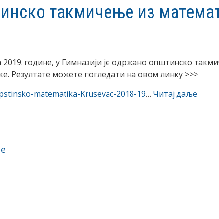
инско такмичење из матема
ра 2019. године, у Гимназији је одржано општинско такм
е. Резултате можете погледати на овом линку >>>
opstinsko-matematika-Krusevac-2018-19
…
Читај даље
vigation
је