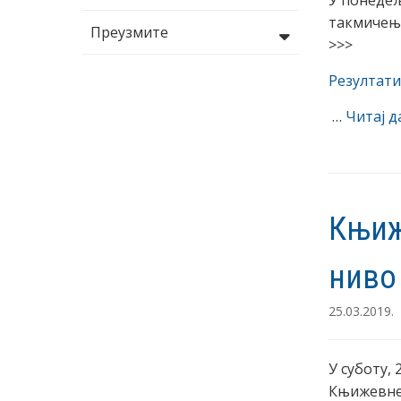
У понедељ
такмичење
Преузмите
>>>
Резултат
…
Читај 
Књиж
ниво
25.03.2019.
У суботу,
Књижевне 