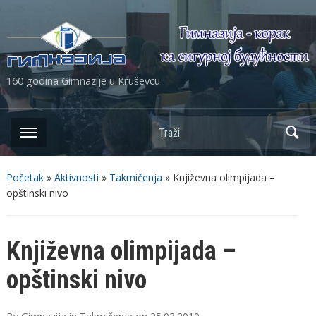
160 godina Gimnazije u Kruševcu
Početak
»
Aktivnosti
»
Takmičenja
»
Književna olimpijada –
opštinski nivo
Književna olimpijada –
opštinski nivo