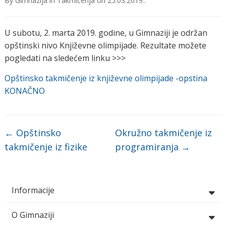
By
Gimnazija
in
Takmičenja
on
25.03.2019.
.
U subotu, 2. marta 2019. godine, u Gimnaziji je održan
opštinski nivo Književne olimpijade. Rezultate možete
pogledati na sledećem linku >>>
Opštinsko takmičenje iz književne olimpijade -opstina
KONAČNO
←
Opštinsko
Okružno takmičenje iz
takmičenje iz fizike
programiranja
→
Informacije
O Gimnaziji