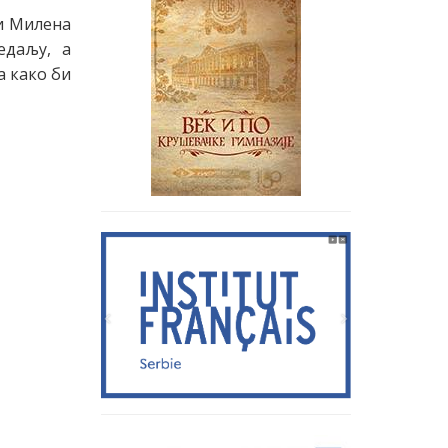
и Милена
едаљу, а
а како би