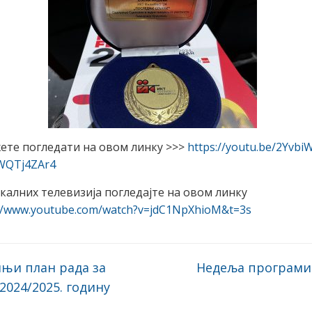
те погледати на овом линку >>>
https://youtu.be/2Yvb
dWQTj4ZAr4
калних телевизија погледајте на овом линку
://www.youtube.com/watch?v=jdC1NpXhioM&t=3s
њи план рада за
Недеља програм
2024/2025. годину