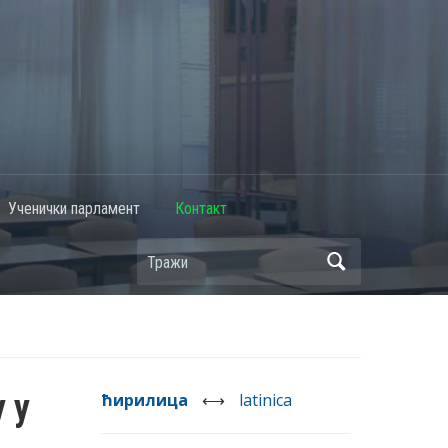
Ученички парламент
Контакт
 у
ћирилица
⟷
latinica