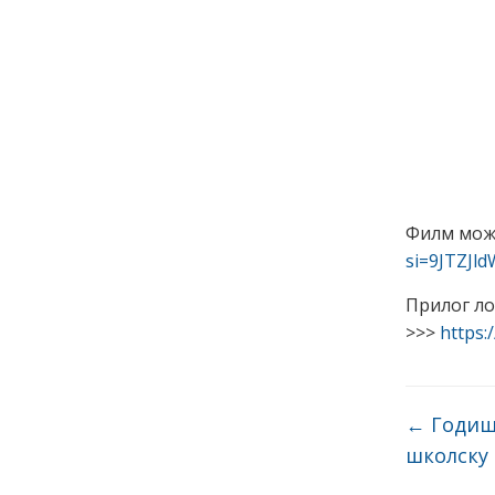
Филм може
si=9JTZJl
Прилог ло
>>>
https
←
Годиш
школску 