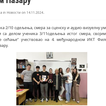
м Пазару
ја
in
Новости
on
14.11.2024.
.
ка 2/10 одељења, смера за сценску и аудио-визуелну ум
и са делом ученика 3/11одељења истог смера, своји
е сећање“ учествовао на 4. међународном ИКТ Фил
ару.