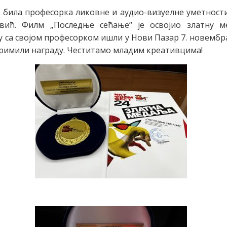
 била професорка ликовне и аудио-визуелне уметност
вић. Филм „Последње сећање“ је освојио златну м
у са својом професорком ишли у Нови Пазар 7. новембр
римили награду. Честитамо младим креативцима!