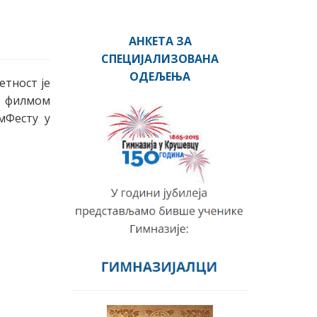
АНКЕТА ЗА
СПЕЦИЈАЛИЗОВАНА
ОДЕЉЕЊА
етност је
м филмом
мФесту у