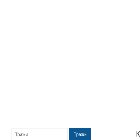
К
Тражи