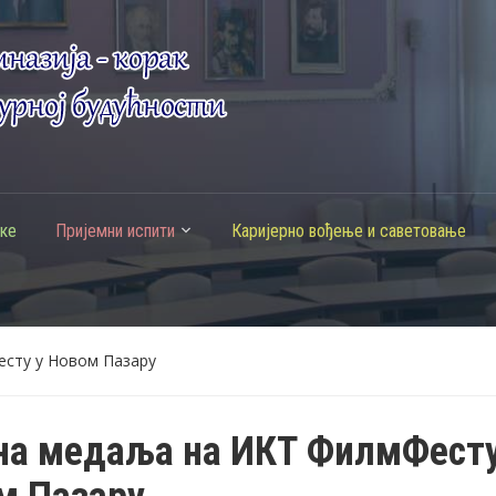
ке
Пријемни испити
Каријерно вођење и саветовање
сту у Новом Пазару
на медаља на ИКТ ФилмФесту