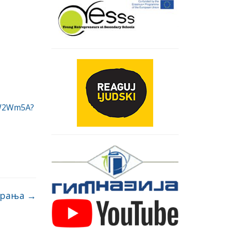
iW2Wm5A?
ирања
→