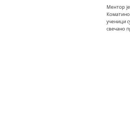
Ментор је
Коматино
ученици с
свечано п