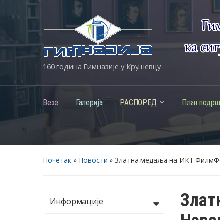
160 година Гимназије у Крушевцу
Везе
Галерија
РАСПОРЕД
План подрш
Почетак
»
Новости
»
Златна медаља на ИКТ ФилмФе
Злат
Информације