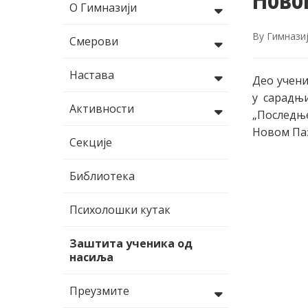
Ново
О Гимназији
By
Гимнази
Смерови
Настава
Део учени
у сарадњ
Активности
„Последњ
Новом Паз
Секције
Библиотека
Психолошки кутак
Заштита ученика од
насиља
Преузмите