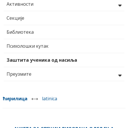
Активности
Секције
Библиотека
Психолошки кутак
Заштита ученика од насиља
Преузмите
ћирилица
⟷
latinica