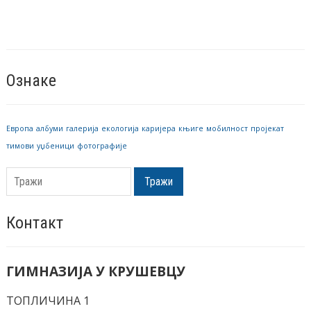
вести
Ознаке
Европа
албуми
галерија
екологија
каријера
књиге
мобилност
пројекат
тимови
уџбеници
фотографије
Тражи
Контакт
ГИМНАЗИЈА У КРУШЕВЦУ
ТОПЛИЧИНА 1