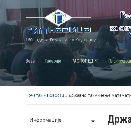
160 година Гимназије у Крушевцу
Везе
Галерија
РАСПОРЕД
План подрш
Почетак
»
Новости
»
Државно такмичење математ
Држа
Информације