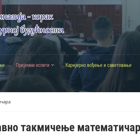
ке
Пријемни испити
Каријерно вођење и саветовање
ичара
вно такмичење математича