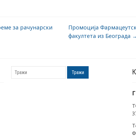
еме за рачунарски
Промоција Фармацеутск
факултета из Београда
К
Тражи
Г
Т
3
Т
Ф