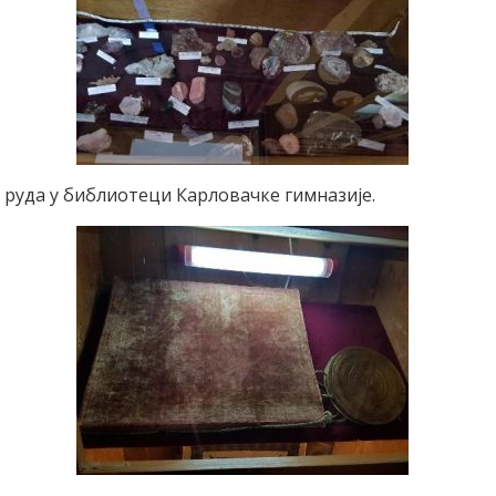
 руда у библиотеци Карловачке гимназије.