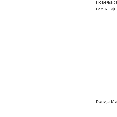
Повеља са
гимназије
Копија Ми