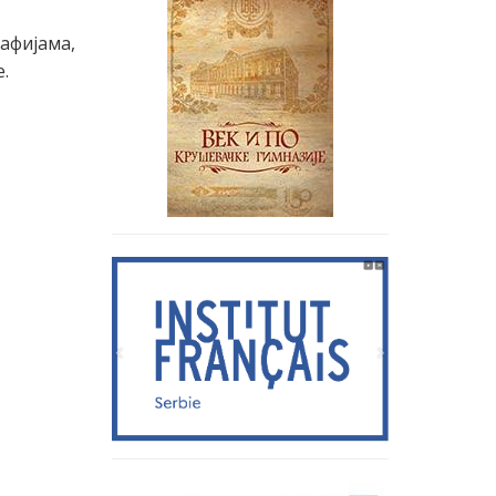
афијама,
.