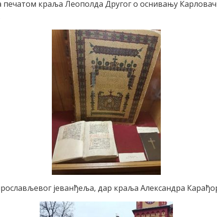
 печатом краља Леополда Другог о оснивању Карловач
.
рослављевог јеванђеља, дар краља Александра Карађо