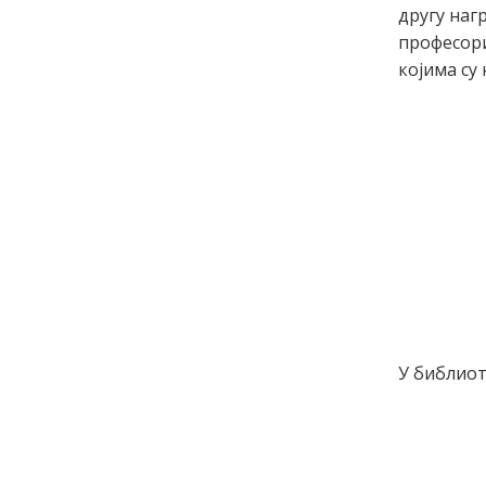
другу наг
професори
којима су
У библиот