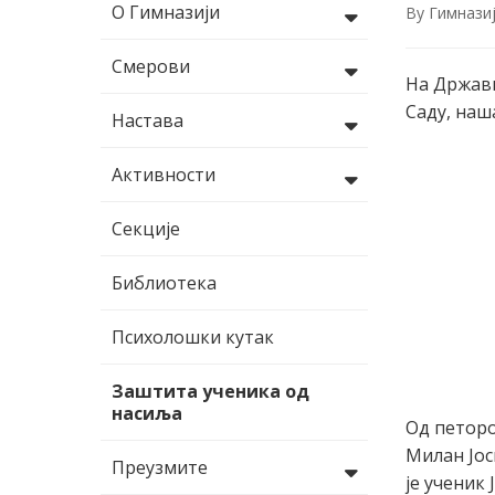
О Гимназији
By
Гимнази
Смерови
На Државн
Саду, наш
Настава
Активности
Секције
Библиотека
Психолошки кутак
Заштита ученика од
насиља
Од петоро
Милан Јос
Преузмите
је ученик