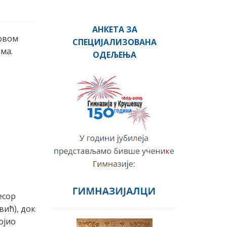
АНКЕТА ЗА
Новом
СПЕЦИЈАЛИЗОВАНА
ма.
ОДЕЉЕЊА
есор
вић), док
ојио