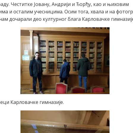
раду. Честитке Јовану, Андрији и Ђорђу, као и њиховим
ма и осталим учесницима. Осим тога, хвала и на фотогр
 нам дочарали део културног блага Карловачке гимназије
еци Карловачке гимназије.