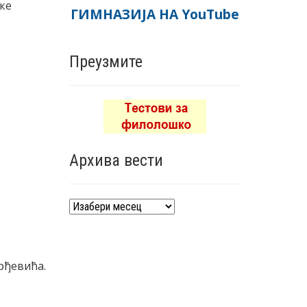
ке
ГИМНАЗИЈА НА YouTube
Преузмите
Архива вести
Архива
вести
рђевића.