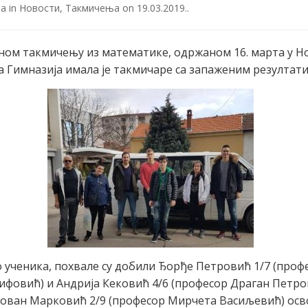
ја
in
Новости
,
Такмичења
on
19.03.2019.
.
ом такмичењу из математике, одржаном 16. марта у 
а Гимназија имала је такмичаре са запаженим резултати
 ученика, похвале су добили Ђорђе Петровић 1/7 (проф
ифовић) и Андрија Кековић 4/6 (професор Драган Петро
 Јован Марковић 2/9 (професор Мирчета Васиљевић) осв