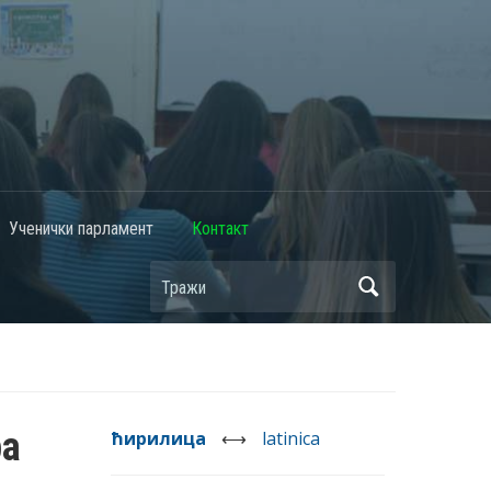
Ученички парламент
Контакт
ра
ћирилица
⟷
latinica