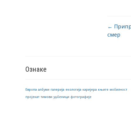
←
Припр
смер
Ознаке
Европа
албуми
галерија
екологија
каријера
књиге
мобилност
пројекат
тимови
уџбеници
фотографије