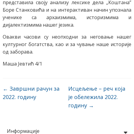
представила своју анализу лексике дела „Коштана”
Боре Станковића и на интерактиван начин упознала
ученике са архаизмима, историзмима и
дијалектизмима нашег језика.
Овакви часови су неопходни за неговање нашег
културног богатства, као и за чување наше историје
од заборава.
Маша Јевтић 4/1
←
Завршни рачун за
Исцељење – реч која
2022. годину
је обележила 2022.
годину
→
Информације