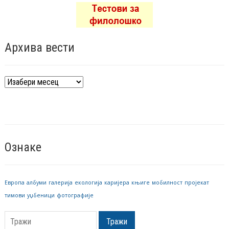
Архива вести
Архива
вести
Ознаке
Европа
албуми
галерија
екологија
каријера
књиге
мобилност
пројекат
тимови
уџбеници
фотографије
Тражи