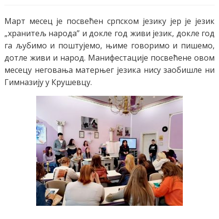
Март месец је посвећен српском језику јер је језик
„хранитељ народа” и докле год живи језик, докле год
га љубимо и поштујемо, њиме говоримо и пишемо,
дотле живи и народ. Манифестације посвећене овом
месецу неговања матерњег језика нису заобишле ни
Гимназију у Крушевцу.