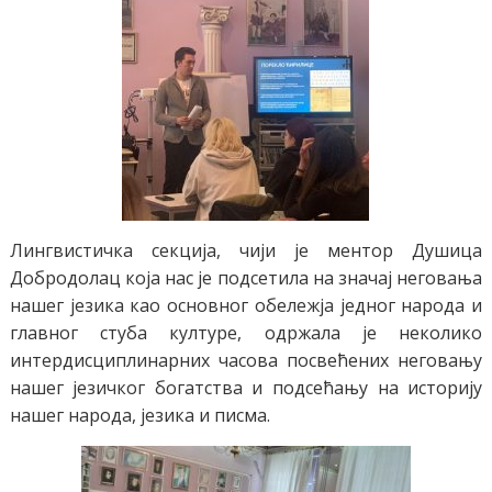
Лингвистичка секција, чији је ментор Душица
Добродолац која нас је подсетила на значај неговања
нашег језика као основног обележја једног народа и
главног стуба културе, одржала je неколико
интердисциплинарних часова посвећених неговању
нашег језичког богатства и подсећању на историју
нашег народа, језика и писма.