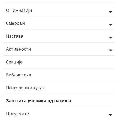
О Гимназији
Смерови
Настава
Активности
Секције
Библиотека
Психолошки кутак
Заштита ученика од насиља
Преузмите