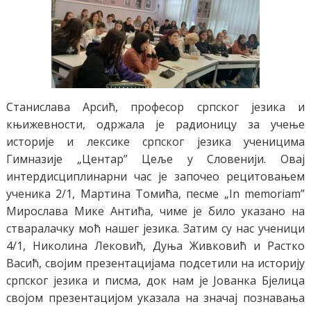
Станислава Арсић, професор српског језика и
књижевности, одржала је радионицу за учење
историје и лексике српског језика ученицима
Гимназије „Центар” Цеље у Словенији. Овај
интердисциплинарни час је започео рецитовањем
ученика 2/1, Мартина Томића, песме „In memoriam”
Мирослава Мике Антића, чиме је било указано на
стваралачку моћ нашег језика. Затим су нас ученици
4/1, Николина Лековић, Дуња Живковић и Растко
Васић, својим презентацијама подсетили на историју
српског језика и писма, док нам је Јованка Бјелица
својом презентацијом указала на значај познавања