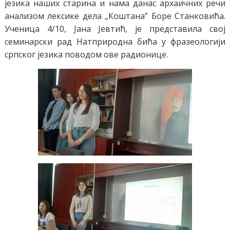
језика наших старина и нама данас архаичних речи
анализом лексике дела „Коштана” Боре Станковића.
Ученица 4/10, Јана Јевтић, је представила свој
семинарски рад Натприродна бића у фразеологији
српског језика поводом ове радионице.