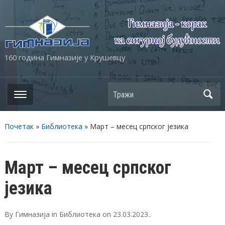
160 година Гимназије у Крушевцу
Почетак
»
Библиотека
»
Март – месец српског језика
Март – месец српског
језика
By
Гимназија
in
Библиотека
on
23.03.2023.
.