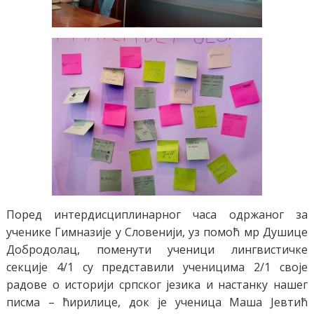
Поред интердисциплинарног часа одржаног за
ученике Гимназије у Словенији, уз помоћ мр Душице
Добродолац, поменути ученици лингвистичке
секције 4/1 су представили ученицима 2/1 своје
радове о историји српског језика и настанку нашег
писма – ћирилице, док је ученица Маша Јевтић