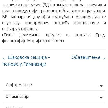
технички опремљен (3Д штампач, опрема за аудио и
видео продукцију, графичка табла, лаптоп рачунари,
ВР наочаре и друго) и омогућава младима да се
окупљају, информишу, покрећу иницијативе и
остварују сарадњу.
(Текст делимично преузет са портала Град,
фотографије Марија Урошевић.)
←
Шаховска секција –
Обавештење
→
поново у Гимназији
Информације
О Гимназији