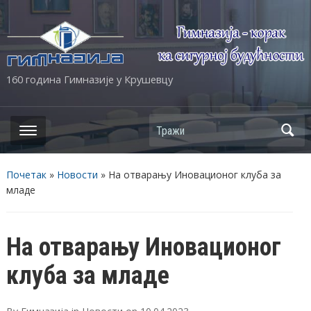
160 година Гимназије у Крушевцу
Почетак
»
Новости
»
На отварању Иновационог клуба за
младе
На отварању Иновационог
клуба за младе