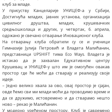
клуб за младе.
У присуству Канцеларије УНИЦЕФ-а у Србији,
Достигнућа младих, јавних установа, организација
цивилног друштва, младих, крушевачких
средњошколаца и других, у четвртак, 6. априла,
одржано је свечано отварање Иновационог клуба.
На отварању клуба обратили су се и ученици
Гимназије Јулија Петровић и Владета Малићанин,
представници UPSHIFT тима Eco Ways. Владета је
истакао да је захвалан Едукативном центру
Крушевац и УНИЦЕФ-у што им је омогућен овакав
простор где ће моћи да стварају и реализују своје
идеје.
– Једно велико хвала за ово, овај простор је сјајан,
овде ћемо сви ми млади моћи да проводимо време и
да се дружимо, истовремено и да стварамо нешто
ново – рекао је Малићанин.
У модерно уређеном простору, Клуб је савремено