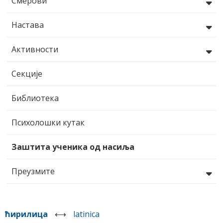
Смерови
Настава
Активности
Секције
Библиотека
Психолошки кутак
Заштита ученика од насиља
Преузмите
ћирилица
⟷
latinica