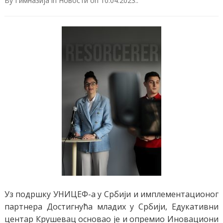
By
Гимназија
in
Новости
on
10.04.2023.
.
Уз подршку УНИЦЕФ-а у Србији и имплементационог
партнера Достигнућа младих у Србији, Едукативни
центар Крушевац основао је и опремио Иновациони