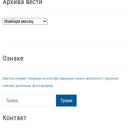
Архива вести
Архива
вести
Ознаке
Европа
албуми
галерија
екологија
каријера
књиге
мобилност
пројекат
тимови
уџбеници
фотографије
Тражи
Контакт