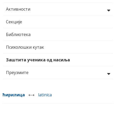
Активности
Секције
Библиотека
Психолошки кутак
Заштита ученика од насиља
Преузмите
ћирилица
⟷
latinica