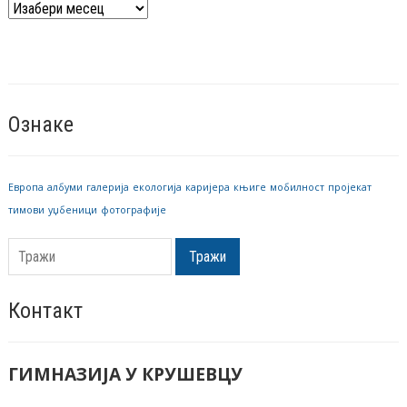
Архива
вести
Ознаке
Европа
албуми
галерија
екологија
каријера
књиге
мобилност
пројекат
тимови
уџбеници
фотографије
Тражи
Контакт
ГИМНАЗИЈА У КРУШЕВЦУ