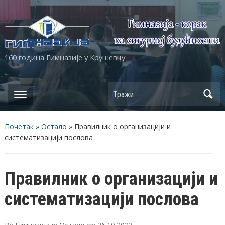
160 година Гимназије у Крушевцу
Почетак
»
Остало
»
Правилник о организацији и
систематизацији послова
Правилник о организацији и
систематизацији послова