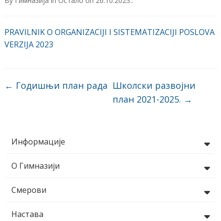
By
Гимназија
in
Остало
on
26.10.2023.
.
PRAVILNIK O ORGANIZACIJI I SISTEMATIZACIJI POSLOVA
VERZIJA 2023
←
Годишњи план рада
Школски развојни
план 2021-2025.
→
Информације
О Гимназији
Смерови
Настава