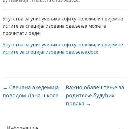
By
Гимназија
in
Новости
on
23.06.2026.
.
Упутства за упис ученика који су положили пријемне
испите за специјализована одељења можете
прочитати овде:
Упутства за упис ученика који су положили пријемне
испите за специјализована одељења.docx
←
Свечана акедемија
Важно обавештење за
поводом Дана школе
родитеље будућих
првака
→
Информације