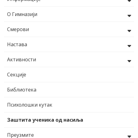
О Гимназији
Смерови
Настава
Активности
Секције
Библиотека
Психолошки кутак
Заштита ученика од насиља
Преузмите