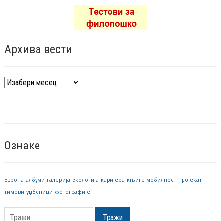
Архива вести
Архива
вести
Ознаке
Европа
албуми
галерија
екологија
каријера
књиге
мобилност
пројекат
тимови
уџбеници
фотографије
Тражи