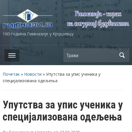
160 година Гимназије у Крушевцу
Почетак
»
Новости
»
Упутства за упис ученика у
специјализована одељења
Упутства за упис ученика у
специјализована одељења