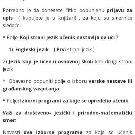
Potrebno je da donesete čitko popunjenu
prijavu za
upis
( kupujete je u knjižari) , za koju su smernice
sledeće:
* Polje:
Koji strani jezik učenik nastavlja da uči ?
1)
Engleski jezik ( Prvi
strani jezik )
2)
Jezik koji je učen u osnovnoj školi
kao drugi strani
jezik
* Obavezno popuniti polje o izboru
verske nastave ili
građanskog vaspitanja
*
Polje
: Izborni programi za koje se opredelio učenik
Važi za
društveno- jezički i prirodno-matematički
smer
:
Navesti
dva
izborna programa
za koje se učenik