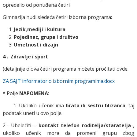
opredelio od ponuđena četiri.
Gimnazija nudi sledeća četiri izborna programa:
Jezik,mediji i kultura
Pojedinac, grupa i društvo
Umetnost i dizajn
4 .
Zdravlje i sport
(detaljnije o ova četiri programa možete pročitati
ovde:
ZA SAJT informator o izbornim programima.docx
* Polje
NAPOMENA
:
1 .Ukoliko učenik ima
brata ili sestru blizanca
, taj
podatak uneti u ovo polje.
2 . Ubeležiti –
kontakt telefon roditelja/staratelja
,
ukoliko učenik mora da promeni grupu zbog