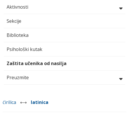
Aktivnosti
Sekcije
Biblioteka
Psihološki kutak
Zaštita učenika od nasilja
Preuzmite
ćirilica
⟷
latinica