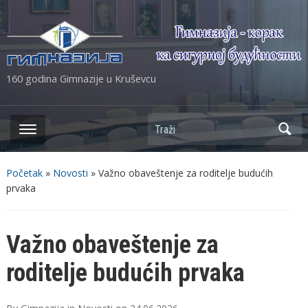
160 godina Gimnazije u Kruševcu
Početak
»
Novosti
»
Važno obaveštenje za roditelje budućih
prvaka
Važno obaveštenje za
roditelje budućih prvaka