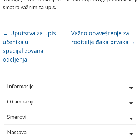
smatra važnim za upis.
←
Uputstva za upis
Važno obaveštenje za
učenika u
roditelje đaka prvaka
→
specijalizovana
odeljenja
Informacije
O Gimnaziji
Smerovi
Nastava