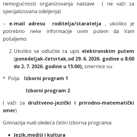
nemogućnosti organizovanja nastave ( ne važi za
specijalizovana odeljenja)
–
e-mail adresu roditelja/staratelja
, ukoliko je
potrebno neke informacije ovim putem da Vam
pošaljemo
Ukoliko se odlučite za upis
elektronskim putem
(
ponedeljak-četvrtak,
od 29. 6. 2026. godine u 8:00
do 2. 7. 2026. godine u 15:00),
smernice su :
* Polja
Izborni program 1
Izborni program 2
( važi za
društveno-jezički i prirodno-matematički
smer
)
Gimnazija nudi sledeća četiri izborna programa:
Jezik,mediji i kultura