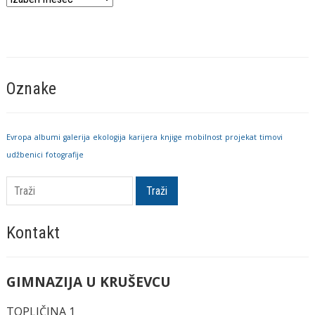
vesti
Oznake
Evropa
albumi
galerija
ekologija
karijera
knjige
mobilnost
projekat
timovi
udžbenici
fotografije
Traži
Kontakt
GIMNAZIJA U KRUŠEVCU
TOPLIČINA 1