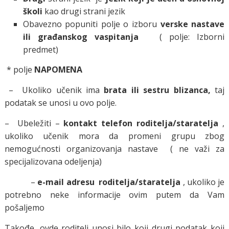
školi
kao drugi strani jezik
Obavezno popuniti polje o izboru
verske nastave
ili građanskog vaspitanja
( polje: Izborni
predmet)
* polje
NAPOMENA
– Ukoliko učenik ima
brata ili sestru blizanca,
taj
podatak se unosi u ovo polje.
– Ubeležiti –
kontakt telefon roditelja/staratelja
,
ukoliko učenik mora da promeni grupu zbog
nemogućnosti organizovanja nastave ( ne važi za
specijalizovana odeljenja)
–
e-mail adresu roditelja/staratelja
, ukoliko je
potrebno neke informacije ovim putem da Vam
pošaljemo
Takođe, ovde roditelj unosi bilo koji drugi podatak koji