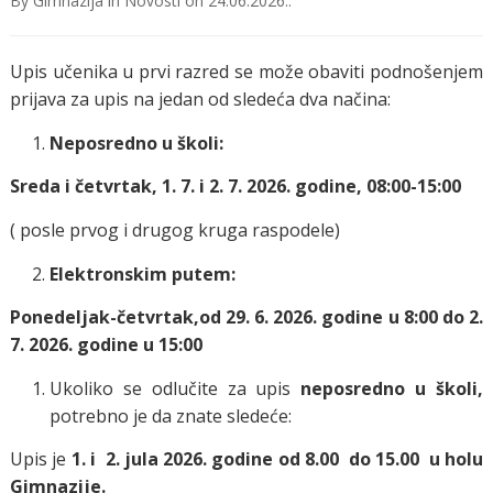
By
Gimnazija
in
Novosti
on
24.06.2026.
.
Upis učenika u prvi razred se može obaviti podnošenjem
prijava za upis na jedan od sledeća dva načina:
Neposredno u školi:
Sreda i četvrtak,
1. 7. i 2. 7. 2026. godine, 08:00-15:00
( posle prvog i drugog kruga raspodele)
Elektronskim putem:
Ponedeljak-četvrtak,
od 29. 6. 2026. godine u 8:00 do 2.
7. 2026. godine u 15:00
Ukoliko se odlučite za upis
neposredno u školi
,
potrebno je da znate sledeće:
Upis je
1. i 2. jula 2026. godine od 8.00 do 15.00 u holu
Gimnazije.