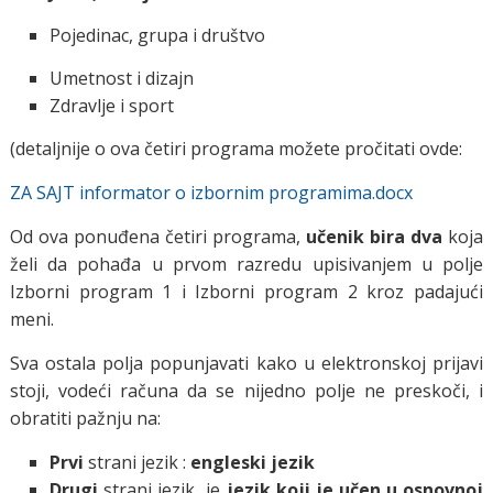
Pojedinac, grupa i društvo
Umetnost i dizajn
Zdravlje i sport
(detaljnije o ova četiri programa možete pročitati
ovde:
ZA SAJT informator o izbornim programima.docx
Od ova ponuđena četiri programa,
učenik bira dva
koja
želi da pohađa u prvom razredu upisivanjem u polje
Izborni program 1 i Izborni program 2 kroz padajući
meni.
Sva ostala polja popunjavati kako u elektronskoj prijavi
stoji, vodeći računa da se nijedno polje ne preskoči, i
obratiti pažnju na:
Prvi
strani jezik :
engleski jezik
Drugi
strani jezik je
jezik koji je učen u osnovnoj