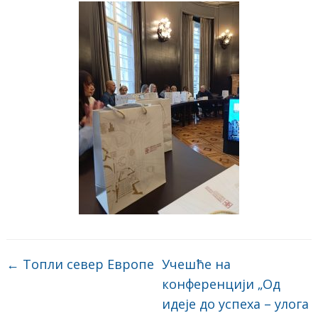
←
Топли север Европе
Учешће на
конференцији „Од
идеје до успеха – улога