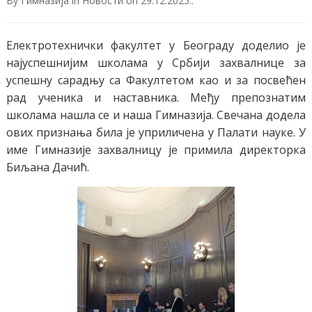
By
Гимназија
in
Новости
on
29.12.2025.
.
Електротехнички факултет у Београду доделио је
најуспешнијим школама у Србији захвалнице за
успешну сарадњу са Факултетом као и за посвећен
рад ученика и наставника. Међу препознатим
школама нашла се и наша Гимназија. Свечана додела
ових признања била је уприличена у Палати науке. У
име Гимназије захвалницу је примила директорка
Биљана Дачић.