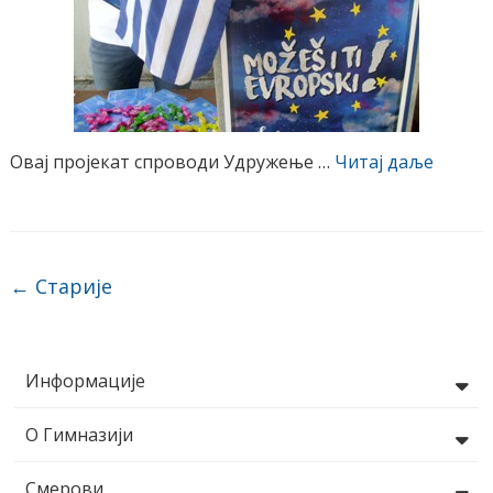
Овај пројекат спроводи Удружење …
Читај даље
Post navigation
←
Старије
Информације
О Гимназији
Смерови