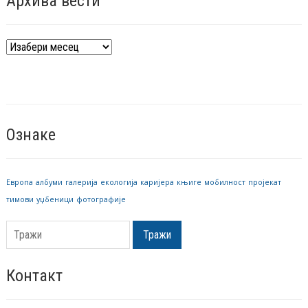
Архива вести
Архива
вести
Ознаке
Европа
албуми
галерија
екологија
каријера
књиге
мобилност
пројекат
тимови
уџбеници
фотографије
Тражи
Контакт