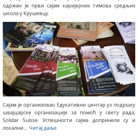
одржан је први сајам каријерних тимова средњих
школа у Крушевцу.
Сајам је организовао Едукативни центар уз подршку
швајцарске организације за помоћ у свету рада,
Solidar Suisse. Успешности сајма допринели су и
локални …
Читај даље