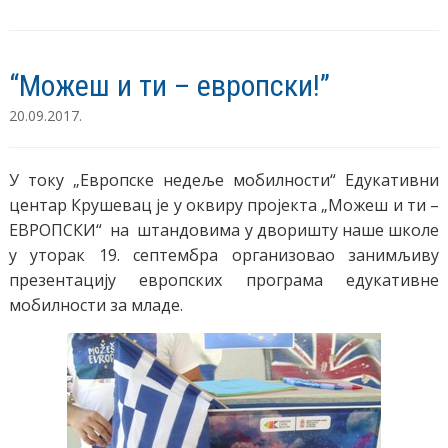
“Можеш и ти – европски!”
20.09.2017.
У току „Европске недеље мобилности“ Едукативни
центар Крушевац је у оквиру пројекта „Можеш и ти –
ЕВРОПСКИ“ на штандовима у дворишту наше школе
у уторак 19. септембра организовао занимљиву
презентацију европских програма едукативне
мобилности за младе.