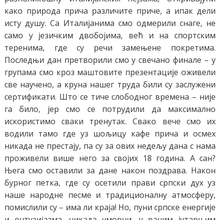
како природа прича различите приче, а ипак дели
исту душу. Са Италијанима смо одмерили снаге, не
само у језичким двобојима, већ и на спортским
теренима, где су речи замењене покретима.
Последњи дан претворили смо у свечано финале – у
групама смо кроз маштовите презентације оживели
све научено, а круна нашег труда били су заслужени
сертификати. Што се тиче слободног времена – није
га било, јер смо се потрудили да максимално
искористимо сваки тренутак. Свако вече смо их
водили тамо где уз шољицу кафе прича и осмех
никада не престају, па су за ових недељу дана с нама
проживели више него за својих 18 година. А сан?
Њега смо оставили за дане након поздрава. Након
бурног петка, где су осетили прави српски дух уз
наше народне песме и традиционалну атмосферу,
помислили су – има ли краја! Но, пуни српске енергије
и ентузијазма, никада уморни, у раним јутарњим