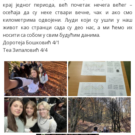
крај једног периода, већ почетак нечега већег –
осећаја да су неке ствари вечне, чак и ако смо
километрима одвојени. Људи који су ушли у наш
живот као странци сада су део нас, а ми ћемо их
носити са собом у свим будућим данима.
Доротеја Бошковић 4/1
Теа Зипаловић 4/4