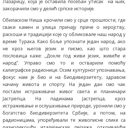
Лазарицу, која је оставила посебан утисак на њих,
закорачили смо у делић српске историје.
Обиласком Ниша крочили смо у срце прошлости, где
сваки камен и улица причају приче о херојству,
раскоши и традицији које су обликовале наш народ у
време Турака. Како боље упознати један народ, ако
не кроз његов језик и писмо, као што стара
пословица каже: ,,Докле год живи језик, живеће и
народ”. Управо смо то и остварили помоћу
калиграфске радионице. Осим културног упознавања,
фокус нам је био и на биодиверзитету, здравом
начину живота и спорту. На један дан смо чак
постали истраживачи живог света и планинари
Јастрепца. На падинама Јастрепца, кроз
истраживање и ослушкивање природе, уронили смо у
богатство биодиверзитета Србије, а потом, на
радионицама, упоређивали те живописне слике са
разноликошћу италијанских пејзажа, откривајући