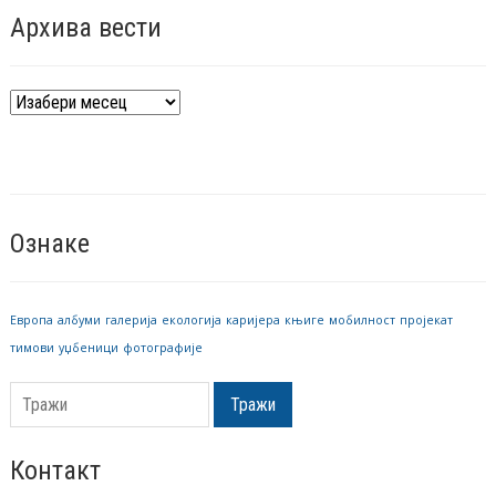
Архива вести
Архива
вести
Ознаке
Европа
албуми
галерија
екологија
каријера
књиге
мобилност
пројекат
тимови
уџбеници
фотографије
Тражи
Контакт