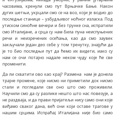
часовима, кренули смо пут Врњачке Бање. Након
дугих шетњи, укрцали смо се на воз, који је водио до
последње станице – узбудљивог ноћног изласка. Под
утиском синоћне вечери и без трунке сна, испратили
смо Италијане, а срца су нам била пуна неиспуњених
речи и неизречених осећања, као да смо заувек
закључали један део себе у том тренутку, знајући да
је то био последњи пут да ћемо их видети, иако су
нам се очи потајно надале неком чуду које ће све
променити.
Да ли схватити ово као крај? Размена нам је донела
трајне промене, које нисмо ни приметили док нисмо
стали и погледали све оно што смо проживели.
Научили смо да су разлике нешто што нас повезује, а
не раздваја, и да прави пријатељи нису само они које
виђамо сваког дана, већ они који оставе трагове у
нашим срцима. Испраћај Италијана није био само