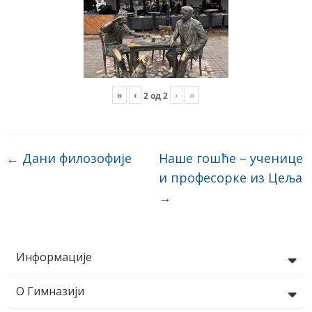
«
‹
›
»
2
од
2
←
Дани филозофије
Наше гошће – ученице
и професорке из Цеља
→
Информације
О Гимназији