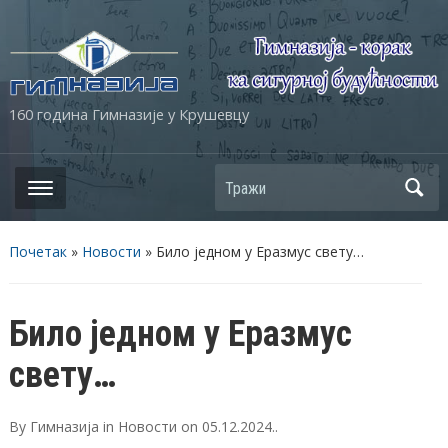
160 година Гимназије у Крушевцу
Почетак
»
Новости
»
Било једном у Еразмус свету…
Било једном у Еразмус
свету…
By
Гимназија
in
Новости
on
05.12.2024.
.