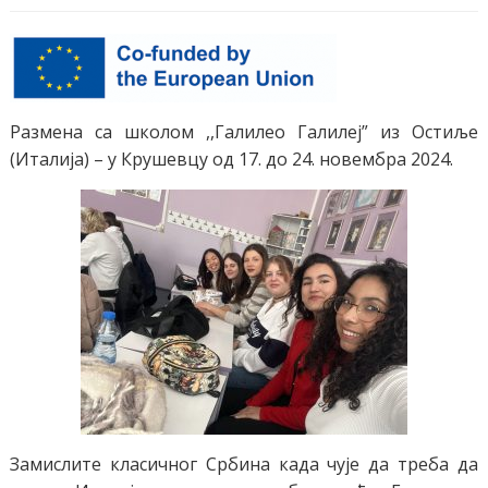
Размена са школом ,,Галилео Галилеј” из Остиље
(Италија) – у Крушевцу од 17. до 24. новембра 2024.
Замислите класичног Србина када чује да треба да