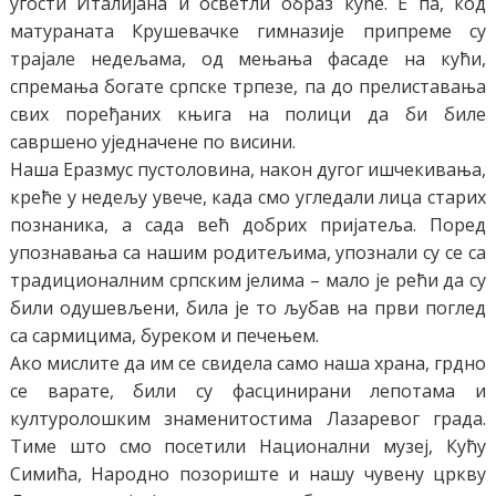
угости Италијана и осветли образ куће. Е па, код
матураната Крушевачке гимназије припреме су
трајале недељама, од мењања фасаде на кући,
спремања богате српске трпезе, па до прелиставања
свих поређаних књига на полици да би биле
савршено уједначене по висини.
Наша Еразмус пустоловина, након дугог ишчекивања,
креће у недељу увече, када смо угледали лица старих
познаника, а сада већ добрих пријатеља. Поред
упознавања са нашим родитељима, упознали су се са
традиционалним српским јелима – мало је рећи да су
били одушевљени, била је то љубав на први поглед
са сармицима, буреком и печењем.
Ако мислите да им се свидела само наша храна, грдно
се варате, били су фасцинирани лепотама и
културолошким знаменитостима Лазаревог града.
Тиме што смо посетили Национални музеј, Кућу
Симића, Народно позориште и нашу чувену цркву