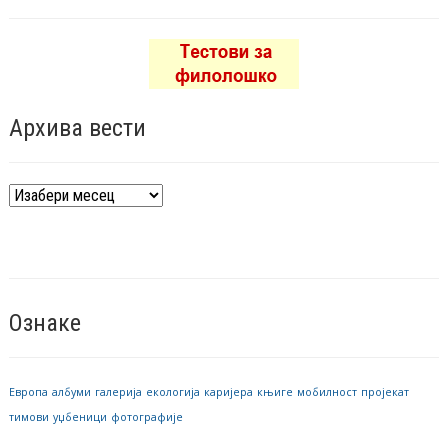
Архива вести
Архива
вести
Ознаке
Европа
албуми
галерија
екологија
каријера
књиге
мобилност
пројекат
тимови
уџбеници
фотографије