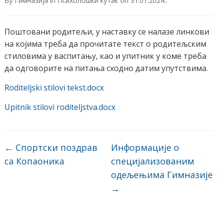
By
Гимназија
in
Психолошки кутак
on
31.01.2024.
.
Поштовани родитељи, у наставку се налазе линкови
на којима треба да прочитате текст о родитељским
стиловима у васпитању, као и упитник у коме треба
да одговорите на питања сходно датим упутствима.
Roditeljski stilovi tekst.docx
Upitnik stilovi roditeljstva.docx
←
Спортски поздрав
Информације о
са Копаоника
специјализованим
одељењима Гимназије
→