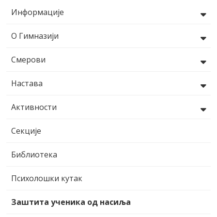
Информације
О Гимназији
Смерови
Настава
Активности
Секције
Библиотека
Психолошки кутак
Заштита ученика од насиља