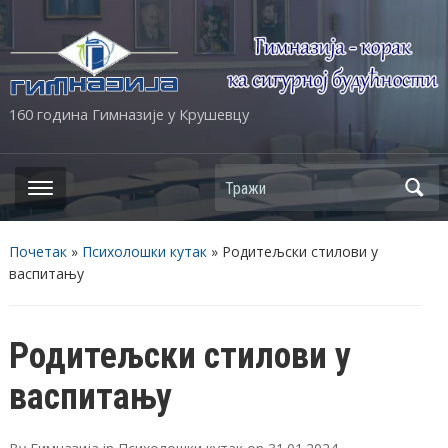
160 година Гимназије у Крушевцу
Почетак
»
Психолошки кутак
»
Родитељски стилови у
васпитању
Родитељски стилови у
васпитању