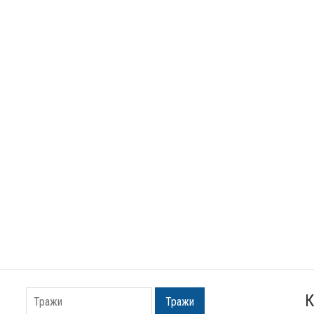
К
Тражи