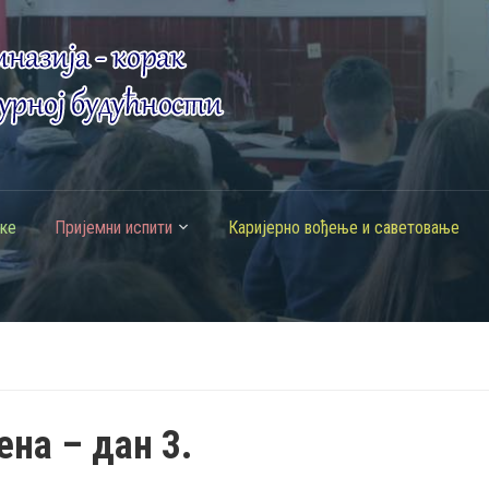
ке
Пријемни испити
Каријерно вођење и саветовање
на – дан 3.