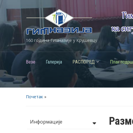
160 година Гимназије у Крушевцу
Везе
Галерија
РАСПОРЕД
План подрш
Почетак
»
Разме
Информације