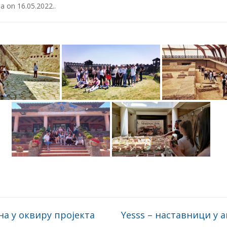
ја
on
16.05.2022.
.
а у оквиру пројекта
Yesss – наставници у 