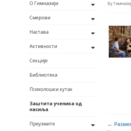
О Гимназији
By
Гимнази
Смерови
Настава
Активности
Секције
Библиотека
Психолошки кутак
Заштита ученика од
насиља
Преузмите
←
Размен