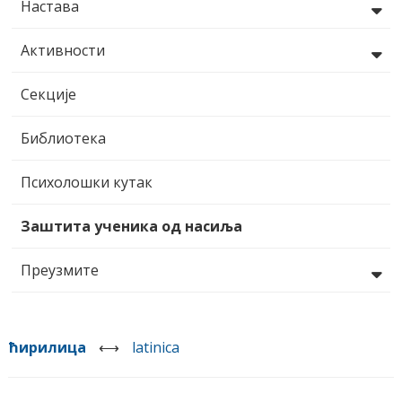
Настава
Активности
Секције
Библиотека
Психолошки кутак
Заштита ученика од насиља
Преузмите
ћирилица
⟷
latinica