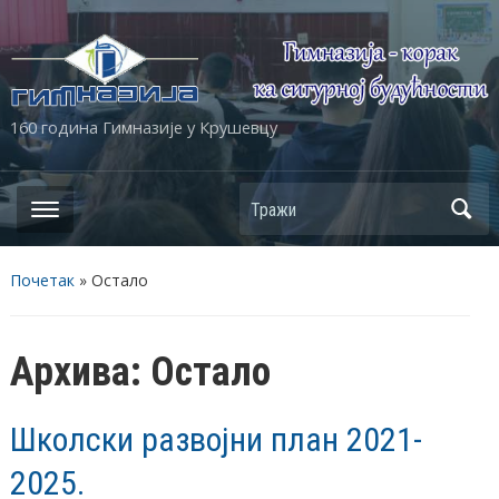
160 година Гимназије у Крушевцу
Почетак
» Остало
Архива:
Остало
Школски развојни план 2021-
2025.