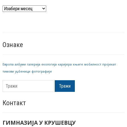
Архива
вести
Ознаке
Европа
албуми
галерија
екологија
каријера
књиге
мобилност
пројекат
тимови
уџбеници
фотографије
Тражи
Контакт
ГИМНАЗИЈА У КРУШЕВЦУ