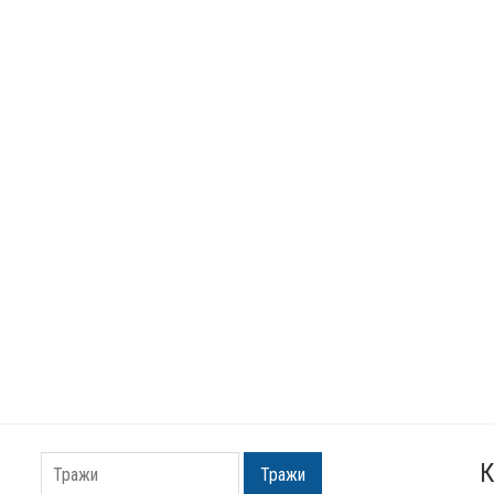
К
Тражи