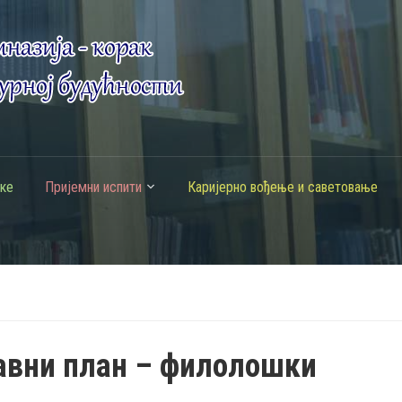
ке
Пријемни испити
Каријерно вођење и саветовање
авни план – филолошки