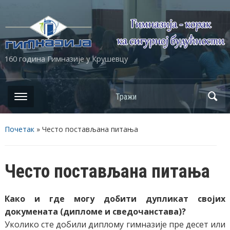
160 година Гимназије у Крушевцу
Почетак
»
Често постављана питања
Често постављана питања
Како и где могу добити дупликат својих
докумената (дипломе и сведочанстава)?
Уколико сте добили диплому гимназије пре десет или