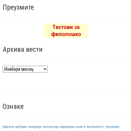
Преузмите
Архива вести
Архива
вести
Ознаке
Европа
албуми
галерија
екологија
каријера
књиге
мобилност
пројекат