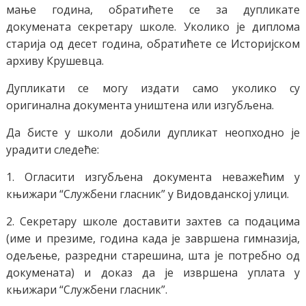
мање година, обратићете се за дупликате
докумената секретару школе. Уколико је диплома
старија од десет година, обратићете се Историјском
архиву Крушевца.
Дупликати се могу издати само уколико су
оригинална документа уништена или изгубљена.
Да бисте у школи добили дупликат неопходно је
урадити следеће:
1. Огласити изгубљена документа неважећим у
књижари “Службени гласник” у Видовданској улици.
2. Секретару школе доставити захтев са подацима
(име и презиме, година када је завршена гимназија,
одељење, разредни старешина, шта је потребно од
докумената) и доказ да је извршена уплата у
књижари “Службени гласник”.