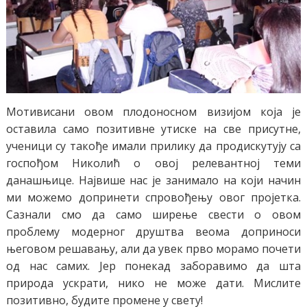
Мотивисани овом плодоносном визијом која је
оставила само позитивне утиске на све присутне,
ученици су такође имали прилику да продискутују са
госпођом Николић о овој релевантној теми
данашњице. Највише нас је занимало на који начин
ми можемо допринети спровођењу овог пројетка.
Сазнали смо да само ширење свести о овом
проблему модерног друштва веома доприноси
његовом решавању, али да увек прво морамо почети
од нас самих. Јер понекад заборавимо да шта
природа ускрати, нико не може дати. Мислите
позитивно, будите промене у свету!