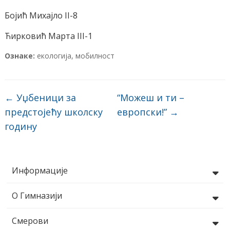
Бојић Михајло II-8
Ћирковић Марта III-1
Ознаке:
екологија
,
мобилност
←
Уџбеници за
“Можеш и ти –
предстојећу школску
европски!”
→
годину
Информације
О Гимназији
Смерови