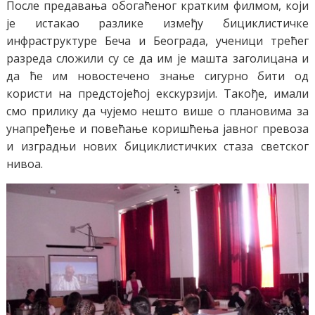
После предавања обогаћеног кратким филмом, који
је истакао разлике између бициклистичке
инфраструктуре Беча и Београда, ученици трећег
разреда сложили су се да им је машта заголицана и
да ће им новостечено знање сигурно бити од
користи на предстојећој екскурзији. Такође, имали
смо прилику да чујемо нешто више о плановима за
унапређење и повећање коришћења јавног превоза
и изградњи нових бициклистичких стаза светског
нивоа.