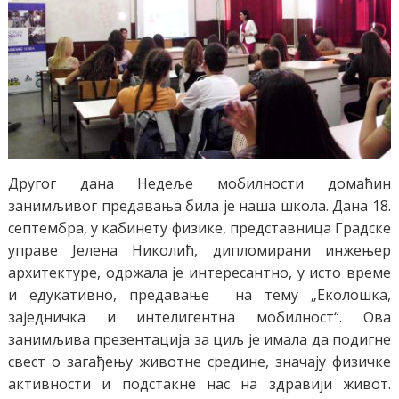
Другог дана Недеље мобилности домаћин
занимљивог предавања била је наша школа. Дана 18.
септембра, у кабинету физике, представница Градске
управе Јелена Николић, дипломирани инжењер
архитектуре, одржала је интересантно, у исто време
и едукативно, предавање на тему „Еколошка,
заједничка и интелигентна мобилност“. Ова
занимљива презентација за циљ је имала да подигне
свест о загађењу животне средине, значају физичке
активности и подстакне нас на здравији живот.