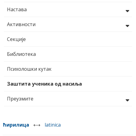
Настава
Активности
Секције
Библиотека
Психолошки кутак
Заштита ученика од насиља
Преузмите
ћирилица
⟷
latinica