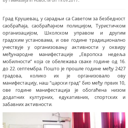
By
Гимназија
in
Новости
on
19.09.2017.
.
Град Крушевац, у сарадњи са Саветом за безбедност
саобраћаја, саобраћајном полицијом, Туристичком
организацијом, Школском управом и другим
градским установама, и ове године традиционално
учествује у организовању активности у оквиру
међународне манифестације „Европска недеља
мобилности“ која се обележава сваке године од 16.
до 22. септембра. Пошто је прошле године међу 2427
градова, колико их је организовало ову
манифестацију, наш “царски град“ био међу првих 10,
ове године манифестација је обогаћена низом
додатних културних, едукативних, спортских и
забавних активности.