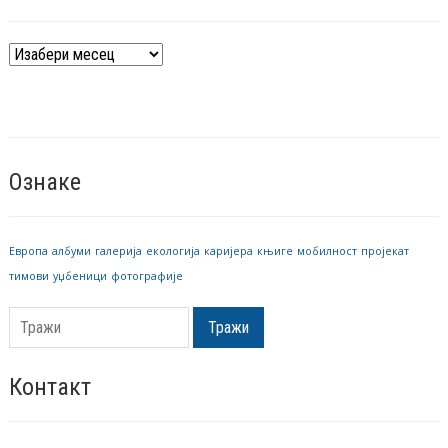
Архива
вести
Ознаке
Европа
албуми
галерија
екологија
каријера
књиге
мобилност
пројекат
тимови
уџбеници
фотографије
Тражи
Контакт