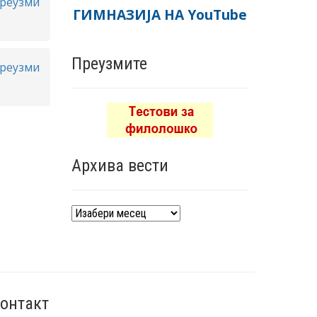
реузми
ГИМНАЗИЈА НА YouTube
Преузмите
реузми
Архива вести
Архива
вести
онтакт