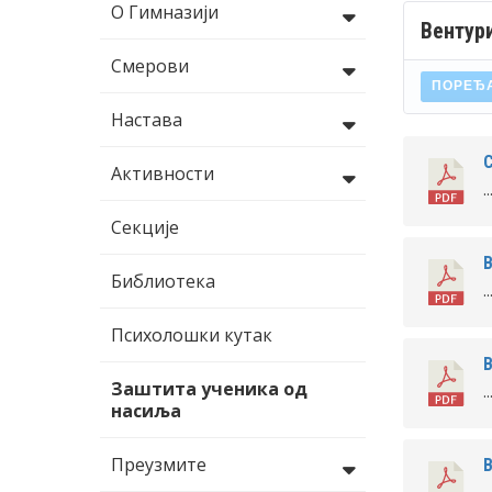
О Гимназији
Вентури
Смерови
ПОРЕЂ
Настава
С
Активности
..
Секције
В
Библиотека
..
Психолошки кутак
В
Заштита ученика од
..
насиља
Преузмите
В