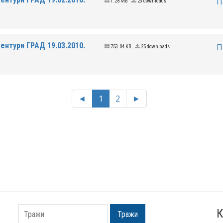
П
1.28 MB
23 downloads
.
ентури ГРАД 19.03.2010.
П
753.04 KB
25 downloads
.
◄
1
2
►
К
Тражи