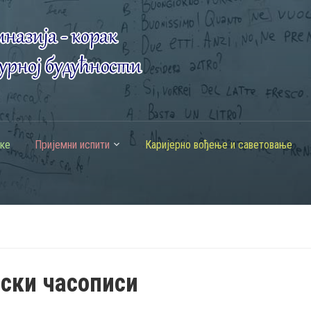
ке
Пријемни испити
Каријерно вођење и саветовање
ски часописи