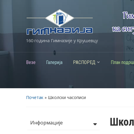
160 година Гимназије у Крушевцу
Везе
Галерија
РАСПОРЕД
План подрш
Почетак
»
Школски часописи
Школ
Информације