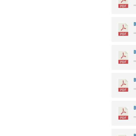
..
В
..
В
..
В
..
В
..
В