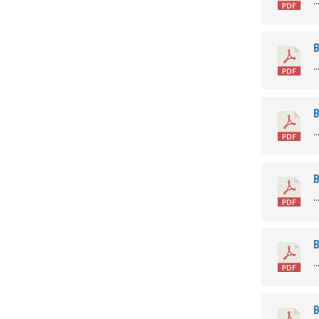
..
В
..
В
..
В
..
В
..
В