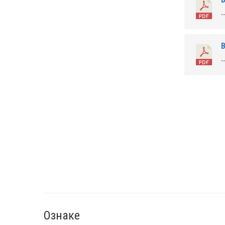
..
В
..
Ознаке