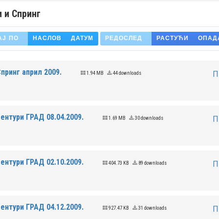
 и Спринг
АЈ ПО
НАСЛОВ
ДАТУМ
РЕДОСЛЕД
РАСТУЋИ
ОПАД
принг април 2009.
П
1.94 MB
44 downloads
.
ентури ГРАД 08.04.2009.
П
1.69 MB
30 downloads
.
ентури ГРАД 02.10.2009.
П
404.73 KB
89 downloads
.
ентури ГРАД 04.12.2009.
П
927.47 KB
31 downloads