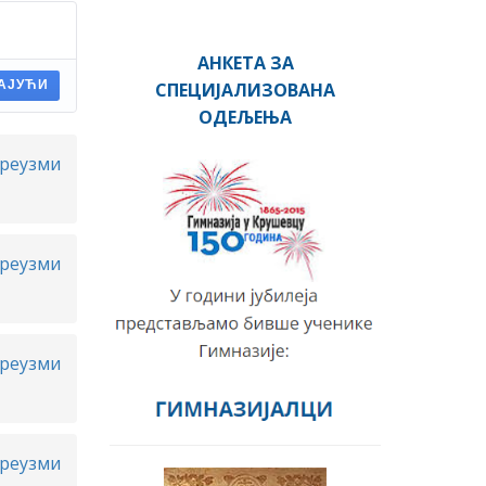
АНКЕТА ЗА
СПЕЦИЈАЛИЗОВАНА
АЈУЋИ
ОДЕЉЕЊА
реузми
реузми
реузми
реузми