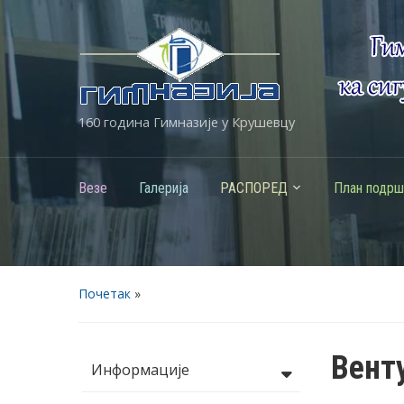
160 година Гимназије у Крушевцу
Везе
Галерија
РАСПОРЕД
План подрш
Почетак
»
Вент
Информације