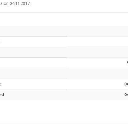
ја
on
04.11.2017.
.
s
e
0
ed
0