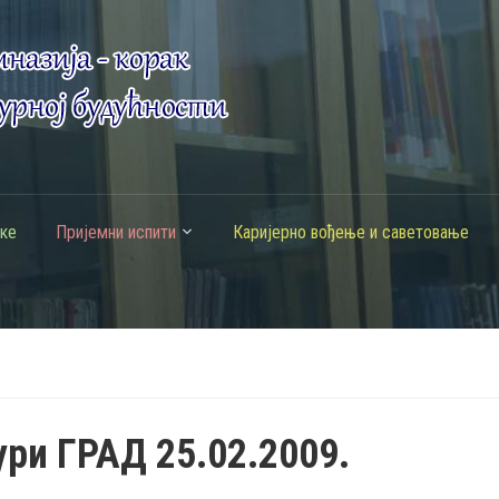
ке
Пријемни испити
Каријерно вођење и саветовање
ури ГРАД 25.02.2009.