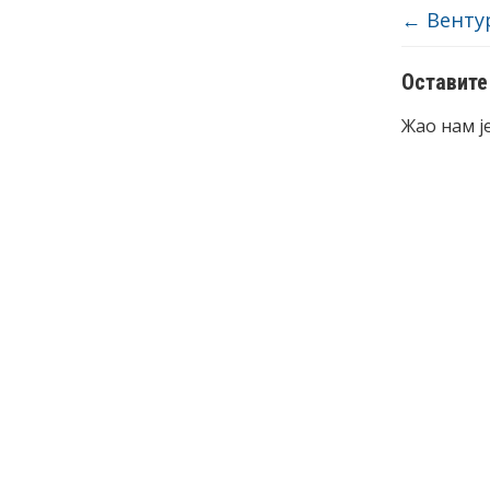
←
Вентур
Оставите
Жао нам ј