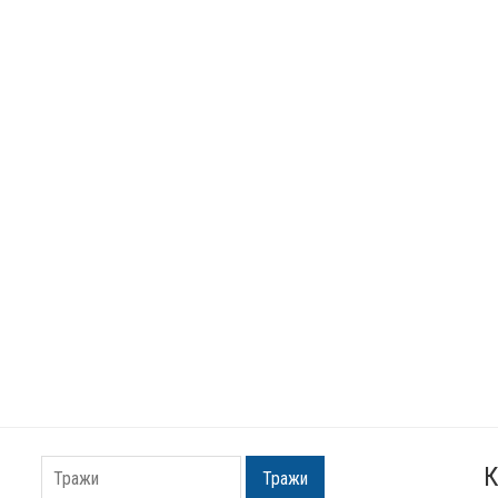
К
Тражи