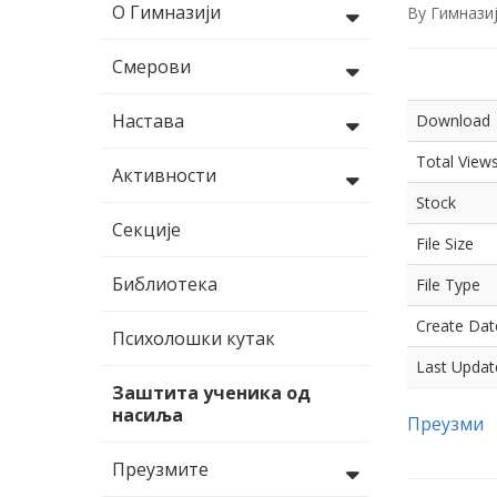
О Гимназији
By
Гимнази
Смерови
Настава
Download
Total View
Активности
Stock
Секције
File Size
Библиотека
File Type
Create Dat
Психолошки кутак
Last Updat
Заштита ученика од
насиља
Преузми
Преузмите