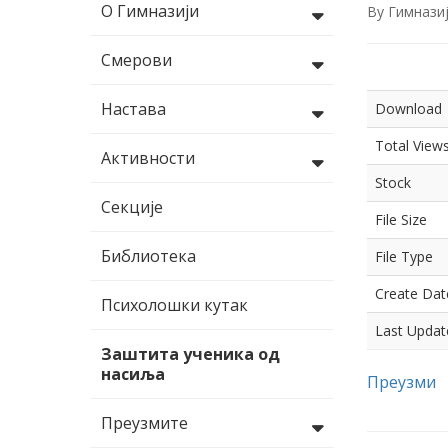
О Гимназији
By
Гимнази
Смерови
Настава
Download
Total View
Активности
Stock
Секције
File Size
Библиотека
File Type
Create Dat
Психолошки кутак
Last Updat
Заштита ученика од
насиља
Преузми
Преузмите