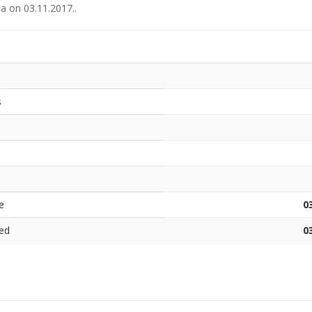
ја
on
03.11.2017.
.
s
e
0
ed
0