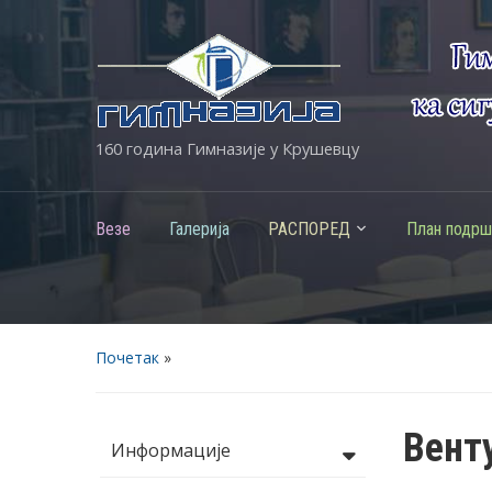
160 година Гимназије у Крушевцу
Везе
Галерија
РАСПОРЕД
План подрш
Почетак
»
Вент
Информације