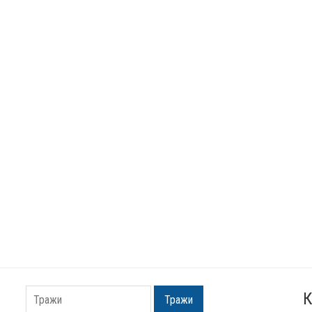
К
Тражи