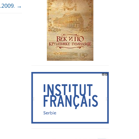
.2009.
→