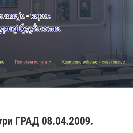
ке
Пријемни испити
Каријерно вођење и саветовање
ури ГРАД 08.04.2009.