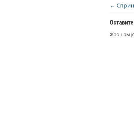
←
Спринг
Оставите
Жао нам ј