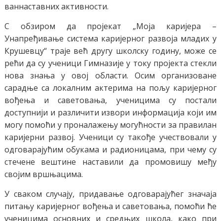
ваннаставних активности.
С обзиром да пројекат „Моја каријера –
Унапређивање система каријерног развоја младих у
Крушевцу“ траје већ другу школску годину, може се
рећи да су ученици Гимназије у току пројекта стекли
нова знања у овој области. Осим организоване
сарадње са локалним актерима на пољу каријерног
вођења и саветовања, ученицима су постали
доступнији и различити извори информација који им
могу помоћи у проналажењу могућности за правилан
каријерни развој. Ученици су такође учествовали у
одговарајућим обукама и радионицама, при чему су
стечене вештине наставили да промовишу међу
својим вршњацима.
У сваком случају, придавање одговарајућег значаја
питању каријерног вођења и саветовања, помоћи ће
ученицима основних и средњих школа, како при