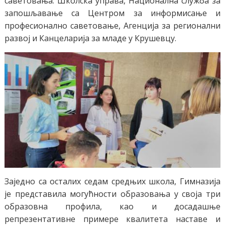
саветовања: Школска управа, Национална служба за
запошљавање са Центром за информисање и
професионално саветовање, Агенција за регионални
развој и Канцеларија за младе у Крушевцу.
Заједно са осталих седам средњих школа, Гимназија
је представила могућности образовања у своја три
образовна профила, као и досадашње
репрезентативне примере квалитета наставе и