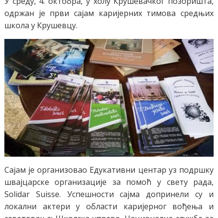
У среду, 4. октобра, у холу Крушевачког позоришта,
одржан је први сајам каријерних тимова средњих
школа у Крушевцу.
Сајам је организовао Едукативни центар уз подршку
швајцарске организације за помоћ у свету рада,
Solidar Suisse. Успешности сајма допринели су и
локални актери у области каријерног вођења и