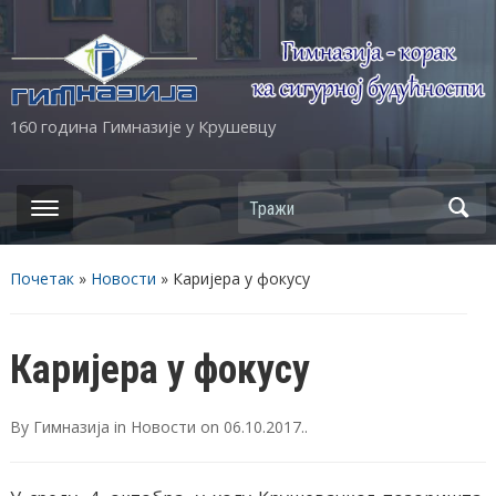
160 година Гимназије у Крушевцу
Почетак
»
Новости
»
Каријера у фокусу
Каријера у фокусу
By
Гимназија
in
Новости
on
06.10.2017.
.