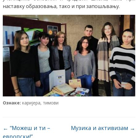
наставку образовања, тако и при запошљвању.
Ознаке:
каријера
,
тимови
←
“Можеш и ти –
Музика и активизам
→
европски!”