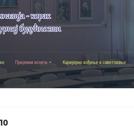
ке
Пријемни испити
Каријерно вођење и саветовање
ло