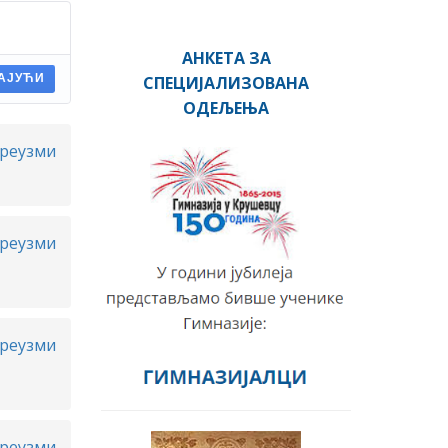
АНКЕТА ЗА
СПЕЦИЈАЛИЗОВАНА
АЈУЋИ
ОДЕЉЕЊА
реузми
реузми
реузми
реузми