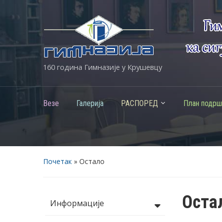
160 година Гимназије у Крушевцу
Везе
Галерија
РАСПОРЕД
План подрш
Почетак
»
Остало
Оста
Информације