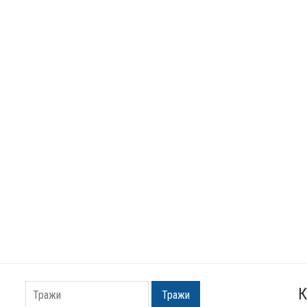
К
Тражи