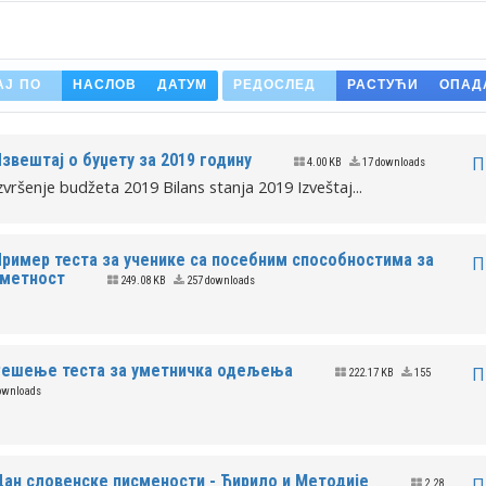
АЈ ПО
НАСЛОВ
ДАТУМ
РЕДОСЛЕД
РАСТУЋИ
ОПАД
звештај о буџету за 2019 годину
П
4.00 KB
17 downloads
zvršenje budžeta 2019 Bilans stanja 2019 Izveštaj...
ример теста за ученике са посебним способностима за
П
уметност
249.08 KB
257 downloads
.
Решење теста за уметничка одељења
П
222.17 KB
155
ownloads
.
ан словенске писмености - Ћирило и Методије
П
2.28