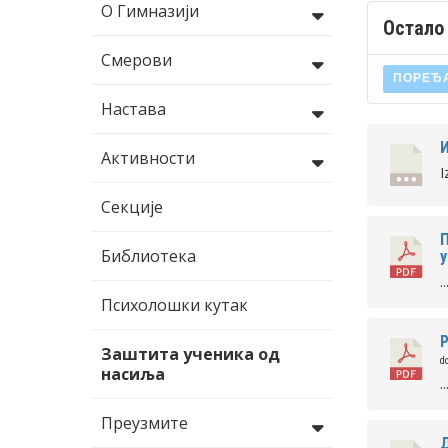
О Гимназији
Остало
Смерови
ПОРЕЂ
Настава
И
Активности
I
Секције
П
Библиотека
..
Психолошки кутак
Заштита ученика од
d
насиља
..
Преузмите
Д