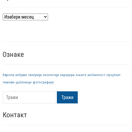
Архива
вести
Ознаке
Европа
албуми
галерија
екологија
каријера
књиге
мобилност
пројекат
тимови
уџбеници
фотографије
Тражи
Контакт