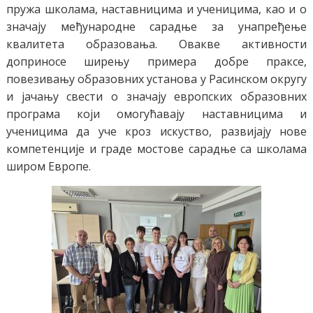
пружа школама, наставницима и ученицима, као и о
значају међународне сарадње за унапређење
квалитета образовања. Овакве активности
доприносе ширењу примера добре праксе,
повезивању образовних установа у Расинском округу
и јачању свести о значају европских образовних
програма који омогућавају наставницима и
ученицима да уче кроз искуство, развијају нове
компетенције и граде мостове сарадње са школама
широм Европе.