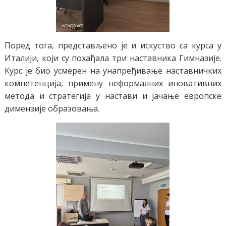
Поред тога, представљено је и искуство са курса у
Италији, који су похађала три наставника Гимназије.
Курс је био усмерен на унапређивање наставничких
компетенција, примену неформалних иновативних
метода и стратегија у настави и јачање европске
димензије образовања.