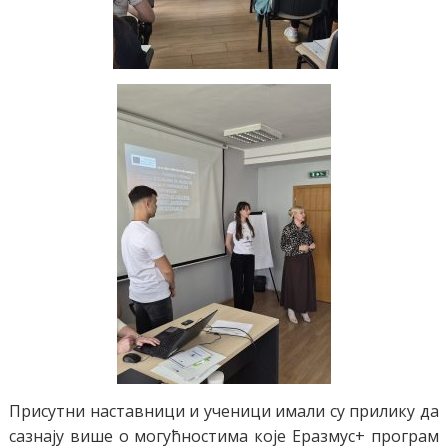
Присутни наставници и ученици имали су прилику да
сазнају више о могућностима које Еразмус+ програм