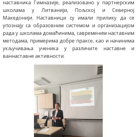
наставника Гимназије, реализовано у партнерским
школама у Литванији, Пољској и Северној
Македонији. Наставници су имали прилику да се
упознају са образовним системом и организацијом
рада у школама домаћинима, савременим наставним
методама, примерима добре праксе, као и начинима
укључивања ученика у различите наставне и
ваннаставне активности.