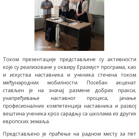
Током презентације представљене су активности
које су реализоване у оквиру Еразмус+ програма, као
и искуства наставника и ученика стечена током
међународних мобилности. Посебан акценат
стављен је на значај размене добрих пракси,
унапређивање наставног процеса, јачање
професионалних компетенција наставника и развој
вештина ученика кроз сарадњу са школама из других
европских земаља.
Представљено је праћење на радном месту за пет