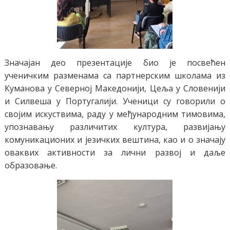
Значајан део презентације био је посвећен
ученичким разменама са партнерским школама из
Куманова у Северној Македонији, Цеља у Словенији
и Силвеша у Португалији. Ученици су говорили о
својим искуствима, раду у међународним тимовима,
упознавању различитих култура, развијању
комуникационих и језичких вештина, као и о значају
оваквих активности за лични развој и даље
образовање.