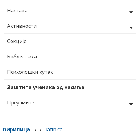
Настава
Активности
Секције
Библиотека
Психолошки кутак
Заштита ученика од насиља
Преузмите
ћирилица
⟷
latinica