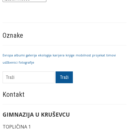
vesti
Oznake
Evropa
albumi
galerija
ekologija
karijera
knjige
mobilnost
projekat
timovi
udžbenici
fotografije
Traži
Kontakt
GIMNAZIJA U KRUŠEVCU
TOPLIČINA 1