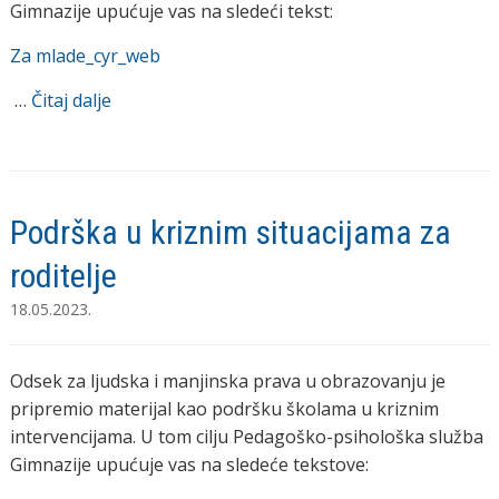
Gimnazije upućuje vas na sledeći tekst:
Za mlade_cyr_web
…
Čitaj dalje
Podrška u kriznim situacijama za
roditelje
18.05.2023.
Odsek za ljudska i manjinska prava u obrazovanju je
pripremio materijal kao podršku školama u kriznim
intervencijama. U tom cilju Pedagoško-psihološka služba
Gimnazije upućuje vas na sledeće tekstove: