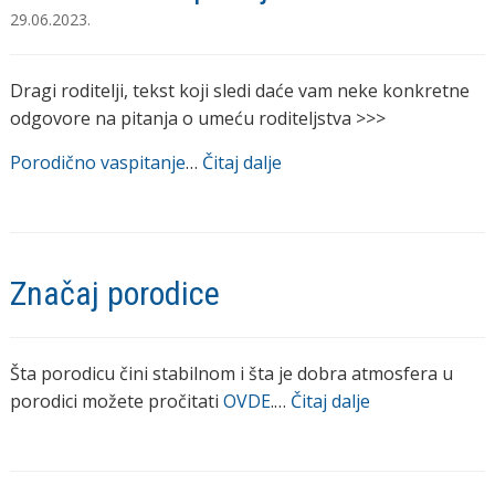
29.06.2023.
Dragi roditelji, tekst koji sledi daće vam neke konkretne
odgovore na pitanja o umeću roditeljstva >>>
Porodično vaspitanje
…
Čitaj dalje
Značaj porodice
Šta porodicu čini stabilnom i šta je dobra atmosfera u
porodici možete pročitati
OVDE
.…
Čitaj dalje