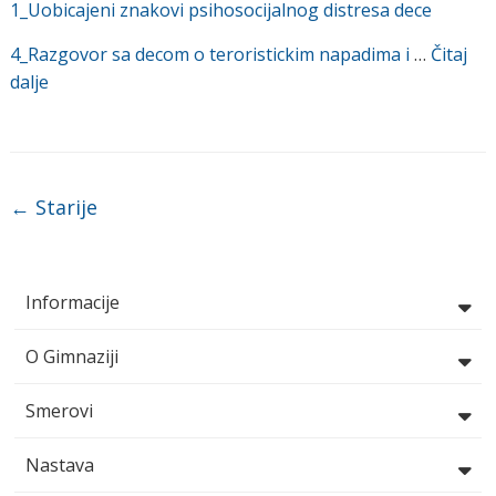
1_Uobicajeni znakovi psihosocijalnog distresa dece
4_Razgovor sa decom o teroristickim napadima i
…
Čitaj
dalje
Post navigation
←
Starije
Informacije
O Gimnaziji
Smerovi
Nastava