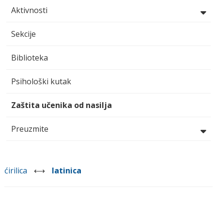
Aktivnosti
Sekcije
Biblioteka
Psihološki kutak
Zaštita učenika od nasilja
Preuzmite
ćirilica
⟷
latinica