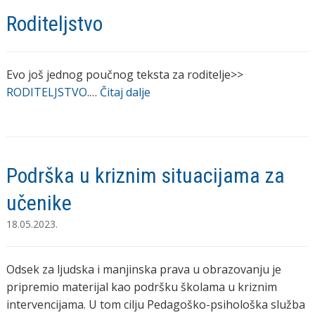
Roditeljstvo
Evo još jednog poučnog teksta za roditelje>>
RODITELJSTVO
.…
Čitaj dalje
Podrška u kriznim situacijama za
učenike
18.05.2023.
Odsek za ljudska i manjinska prava u obrazovanju je
pripremio materijal kao podršku školama u kriznim
intervencijama. U tom cilju Pedagoško-psihološka služba