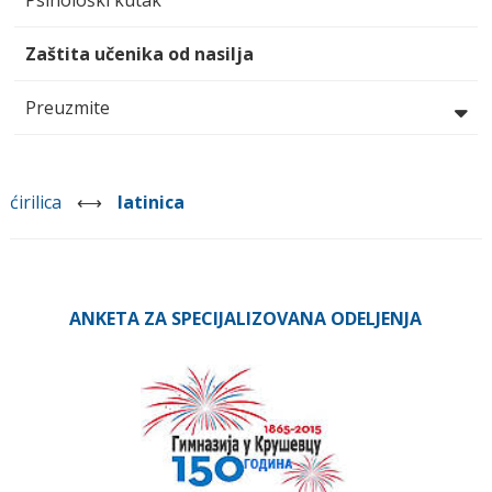
Zaštita učenika od nasilja
Preuzmite
ćirilica
⟷
latinica
ANKETA ZA SPECIJALIZOVANA ODELJENJA