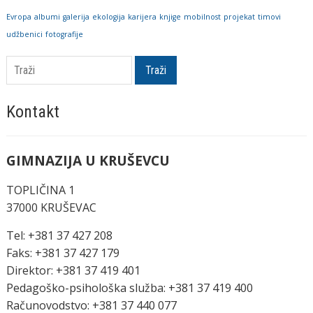
Evropa
albumi
galerija
ekologija
karijera
knjige
mobilnost
projekat
timovi
udžbenici
fotografije
Traži
Kontakt
GIMNAZIJA U KRUŠEVCU
TOPLIČINA 1
37000 KRUŠEVAC
Tel: +381 37 427 208
Faks: +381 37 427 179
Direktor: +381 37 419 401
Pedagoško-psihološka služba: +381 37 419 400
Računovodstvo: +381 37 440 077