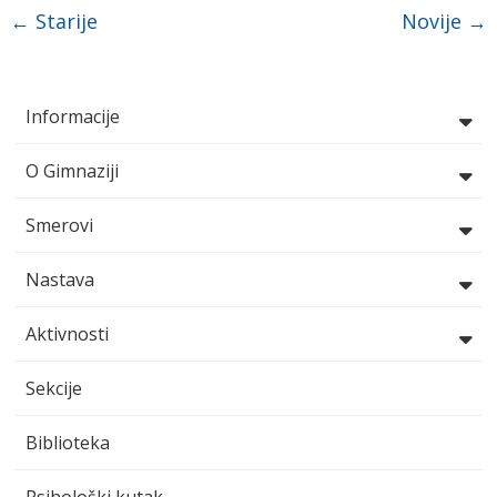
Post navigation
←
Starije
Novije
→
Informacije
O Gimnaziji
Smerovi
Nastava
Aktivnosti
Sekcije
Biblioteka
Psihološki kutak