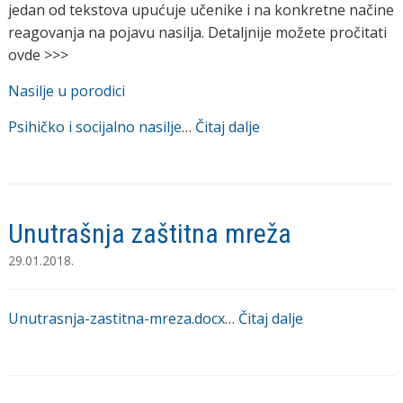
jedan od tekstova upućuje učenike i na konkretne načine
reagovanja na pojavu nasilja. Detaljnije možete pročitati
ovde >>>
Nasilje u porodici
Psihičko i socijalno nasilje
…
Čitaj dalje
Unutrašnja zaštitna mreža
29.01.2018.
Unutrasnja-zastitna-mreza.docx
…
Čitaj dalje