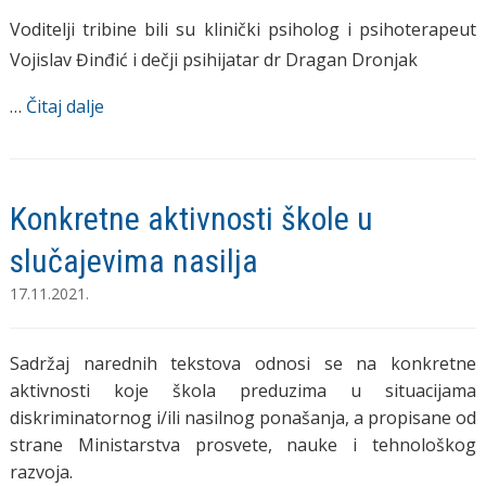
Voditelji tribine bili su klinički psiholog i psihoterapeut
Vojislav Đinđić i dečji psihijatar dr Dragan Dronjak
…
Čitaj dalje
Konkretne aktivnosti škole u
slučajevima nasilja
17.11.2021.
Sadržaj narednih tekstova odnosi se na konkretne
aktivnosti koje škola preduzima u situacijama
diskriminatornog i/ili nasilnog ponašanja, a propisane od
strane Ministarstva prosvete, nauke i tehnološkog
razvoja.